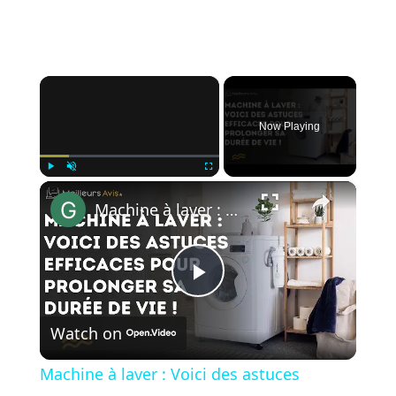
×
Now Playing
×
Play
Unmute
Fullscreen
Machine à laver : Voici des astuces efficaces pour prolonger sa durée de vie !
P
Watch on
l
Machine à laver : Voici des astuces