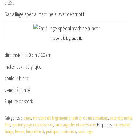
5,25
€
Sac à linge spécial machine à laver descriptif :
mercerie de la grenouille
dimension : 50 cm / 60 cm
matériaux : acrylique
couleur blanc
vendu à l’unité
Rupture de stock
Catégories :
laines
,
mercerie de la grenouille
,
patron de mes créations
,
sous vêtements
fille
,
soutien gorge et accessoires
,
tricot aiguilles et accessoires
Étiquettes :
accessoire
,
lavage
,
lessive
,
linge délicat
,
pratique
,
protection
,
sac à linge