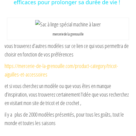
a
efficaces pour prolonger sa durée de vie !
y
mercerie de la grenouille
V
vous trouverez d’autres modèles sur ce lien ce qui vous permettra de
choisir en fonction de vos préférences
i
https://mercerie-de-la-grenouille.com/product-category/tricot-
d
aiguilles-et-accessoires
et si vous cherchez un modèle ou que vous êtes en manque
e
d’inspiration, vous trouverez certainement l’idée que vous recherchez
en visitant mon site de tricot et de crochet ,
o
il y a plus de 2000 modèles présentés, pour tous les goûts, tout le
monde et toutes les saisons