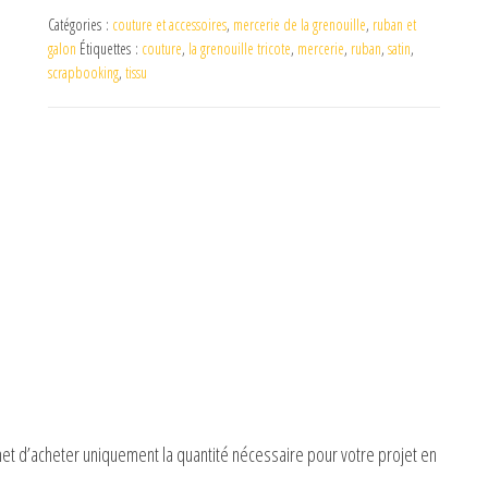
Catégories :
couture et accessoires
,
mercerie de la grenouille
,
ruban et
galon
Étiquettes :
couture
,
la grenouille tricote
,
mercerie
,
ruban
,
satin
,
scrapbooking
,
tissu
et d’acheter uniquement la quantité nécessaire pour votre projet en