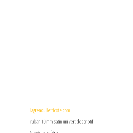
lagrenouilletricote.com
ruban 10 mm satin uni vert descriptif
Vendu au mètre