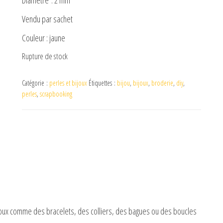
Vendu par sachet
Couleur : jaune
Rupture de stock
Catégorie :
perles et bijoux
Étiquettes :
bijou
,
bijoux
,
broderie
,
diy
,
perles
,
scrapbooking
bijoux comme des bracelets, des colliers, des bagues ou des boucles