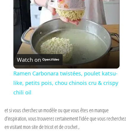
l
a
y
V
Watch on
i
Ramen Carbonara twistées, poulet katsu-
like, petits pois, chou chinois cru & crispy
d
chili oil
e
et si vous cherchez un modèle ou que vous êtes en manque
d’inspiration, vous trouverez certainement l’idée que vous recherchez
o
en visitant mon site de tricot et de crochet ,