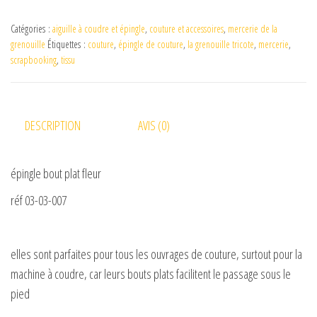
Catégories :
aiguille à coudre et épingle
,
couture et accessoires
,
mercerie de la
grenouille
Étiquettes :
couture
,
épingle de couture
,
la grenouille tricote
,
mercerie
,
scrapbooking
,
tissu
DESCRIPTION
AVIS (0)
épingle bout plat fleur
réf 03-03-007
elles sont parfaites pour tous les ouvrages de couture, surtout pour la
machine à coudre, car leurs bouts plats facilitent le passage sous le
pied