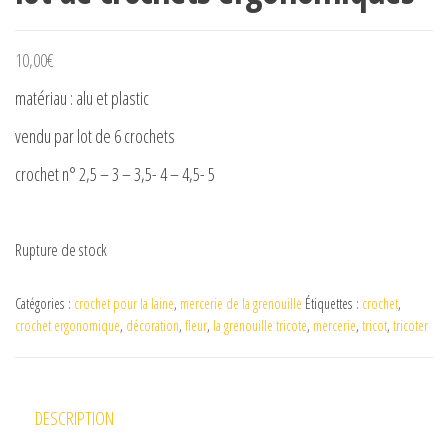
10,00
€
matériau : alu et plastic
vendu par lot de 6 crochets
crochet n° 2,5 – 3 – 3,5- 4 – 4,5- 5
Rupture de stock
Catégories :
crochet pour la laine
,
mercerie de la grenouille
Étiquettes :
crochet
,
crochet ergonomique
,
décoration
,
fleur
,
la grenouille tricote
,
mercerie
,
tricot
,
tricoter
DESCRIPTION