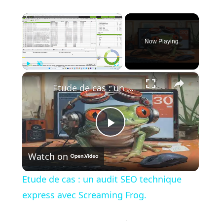
×
Now Playing
×
Play
Unmute
Fullscreen
Etude de cas : un audit SEO technique express avec Screaming Frog.
P
Watch on
l
Etude de cas : un audit SEO technique
a
express avec Screaming Frog.