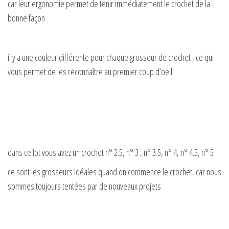
y
car leur ergonomie permet de tenir immédiatement le crochet de la
bonne façon
V
il y a une couleur différente pour chaque grosseur de crochet , ce qui
i
vous permet de les reconnaître au premier coup d’oeil
d
e
dans ce lot vous avez un crochet n° 2.5, n° 3 , n° 3.5, n° 4, n° 4.5, n° 5
o
ce sont les grosseurs idéales quand on commence le crochet, car nous
sommes toujours tentées par de nouveaux projets