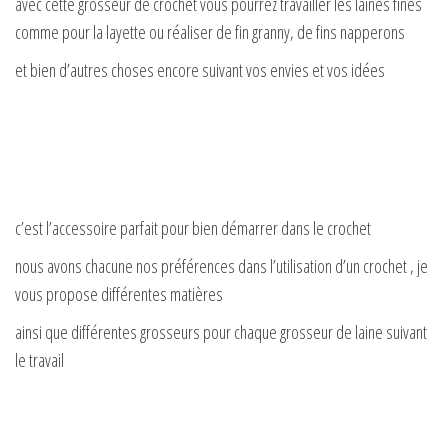
y
avec cette grosseur de crochet vous pourrez travailler les laines fines
comme pour la layette ou réaliser de fin granny, de fins napperons
V
et bien d’autres choses encore suivant vos envies et vos idées
i
d
c’est l’accessoire parfait pour bien démarrer dans le crochet
e
nous avons chacune nos préférences dans l’utilisation d’un crochet , je
vous propose différentes matières
o
ainsi que différentes grosseurs pour chaque grosseur de laine suivant
le travail