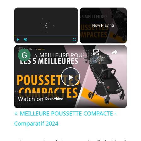
×
Now Playing
×
Play
Unmute
Fullscreen
⭐️ MEILLEURE POUSSETTE COMPACTE - Comparatif 2024
P
Watch on
l
⭐️ MEILLEURE POUSSETTE COMPACTE -
a
Comparatif 2024