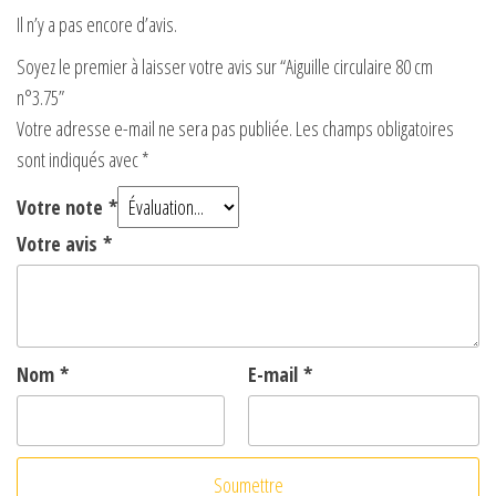
i
Il n’y a pas encore d’avis.
d
Soyez le premier à laisser votre avis sur “Aiguille circulaire 80 cm
n°3.75”
Votre adresse e-mail ne sera pas publiée.
Les champs obligatoires
e
sont indiqués avec
*
o
Votre note
*
Votre avis
*
Nom
*
E-mail
*