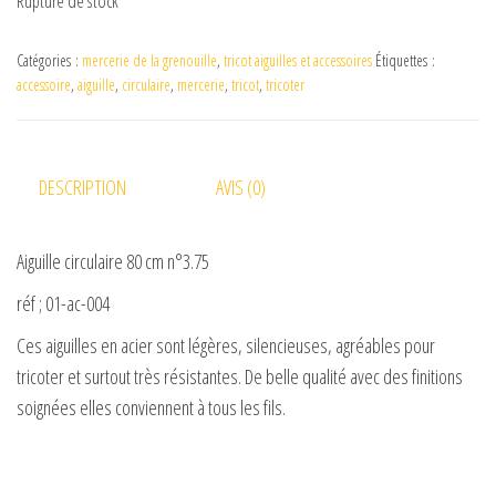
Rupture de stock
Catégories :
mercerie de la grenouille
,
tricot aiguilles et accessoires
Étiquettes :
accessoire
,
aiguille
,
circulaire
,
mercerie
,
tricot
,
tricoter
DESCRIPTION
AVIS (0)
Aiguille circulaire 80 cm n°3.75
réf ; 01-ac-004
Ces aiguilles en acier sont légères, silencieuses, agréables pour
tricoter et surtout très résistantes. De belle qualité avec des finitions
soignées elles conviennent à tous les fils.