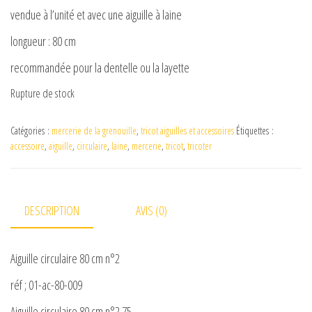
vendue à l’unité et avec une aiguille à laine
longueur : 80 cm
recommandée pour la dentelle ou la layette
Rupture de stock
Catégories :
mercerie de la grenouille
,
tricot aiguilles et accessoires
Étiquettes :
accessoire
,
aiguille
,
circulaire
,
laine
,
mercerie
,
tricot
,
tricoter
DESCRIPTION
AVIS (0)
Aiguille circulaire 80 cm n°2
réf ; 01-ac-80-009
Aiguille circulaire 80 cm n°2.75