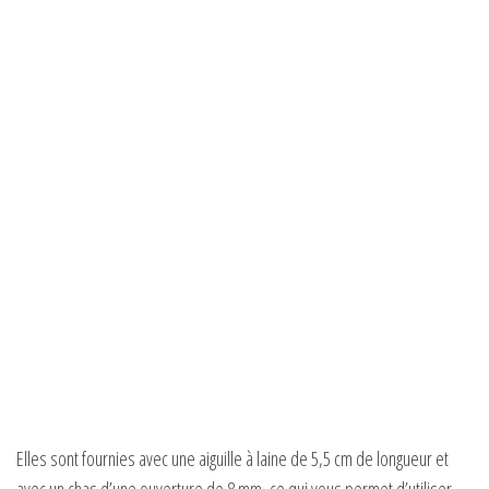
Elles sont fournies avec une aiguille à laine de 5,5 cm de longueur et
avec un chas d’une ouverture de 8 mm, ce qui vous permet d’utiliser