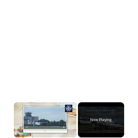
×
Now Playing