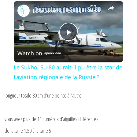
×
Play
Unmute
Fullscreen
Le Sukhoi Su-80 aurait-il pu être la star de l'aviation régionale de la Russie ?
P
Watch on
l
Le Sukhoi Su-80 aurait-il pu être la star de
a
l'aviation régionale de la Russie ?
y
longueur totale 80 cm d’une pointe à l’autre
V
vous avez plus de 11 numéros d’aiguilles différentes
de la taille 1,50 à la taille 5
i