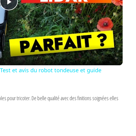
P
l
a
y
st et avis du robot tondeuse et guide
V
es pour tricoter. De belle qualité avec des finitions soignées elles
i
d