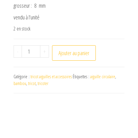
grosseur : 8 mm
vendu à l’unité
2 en stock
quantité de aiguille circulaire 40 cm n°8
-
+
Ajouter au panier
Catégorie :
tricot aiguilles et accessoires
Étiquettes :
aiguille circulaire
,
bambou
,
tricot
,
tricoter