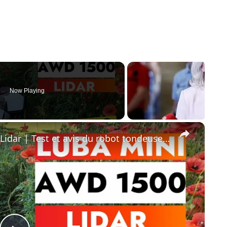
Now Playing
×
Mammotion Luba Mini AWD1500 Lidar | Test et avis du robot tondeuse et guide d'installation