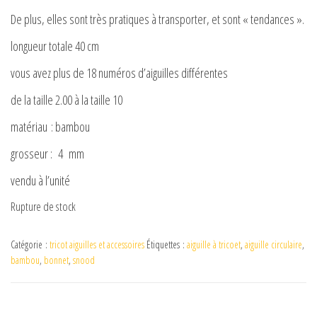
De plus, elles sont très pratiques à transporter, et sont « tendances ».
longueur totale 40 cm
vous avez plus de 18 numéros d’aiguilles différentes
de la taille 2.00 à la taille 10
matériau : bambou
grosseur : 4 mm
vendu à l’unité
Rupture de stock
Catégorie :
tricot aiguilles et accessoires
Étiquettes :
aiguille à tricoet
,
aiguille circulaire
,
bambou
,
bonnet
,
snood