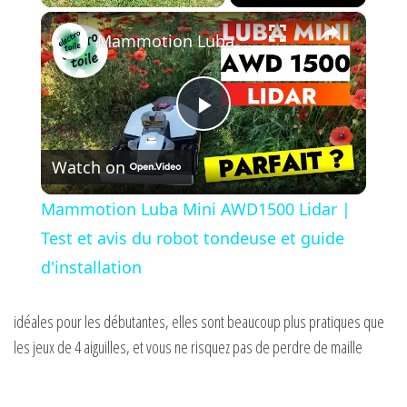
×
Play
Unmute
Fullscreen
Mammotion Luba Mini AWD1500 Lidar | Test et avis du robot tondeuse et guide d'installation
P
Watch on
l
Mammotion Luba Mini AWD1500 Lidar |
a
Test et avis du robot tondeuse et guide
d'installation
y
idéales pour les débutantes, elles sont beaucoup plus pratiques que
V
les jeux de 4 aiguilles, et vous ne risquez pas de perdre de maille
i