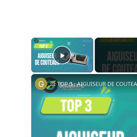
×
Play Video