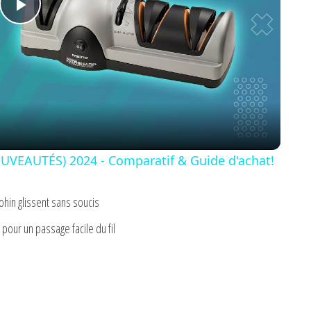
P
l
a
y
VEAUTÉS) 2024 - Comparatif & Guide d'achat!
V
Bohin glissent sans soucis
 pour un passage facile du fil
i
d