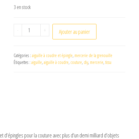
3 en stock
quantité de Aiguille à coudre Grand chas 3/9 Bohin
-
+
Ajouter au panier
Catégories :
aiguille à coudre et épingle
,
mercerie de la grenouille
Étiquettes :
aiguille
,
aiguille à coudre
,
couture
,
diy
,
mercerie
,
tissu
s et d’épingles pour la couture avec plus d’un demi milliard d’objets