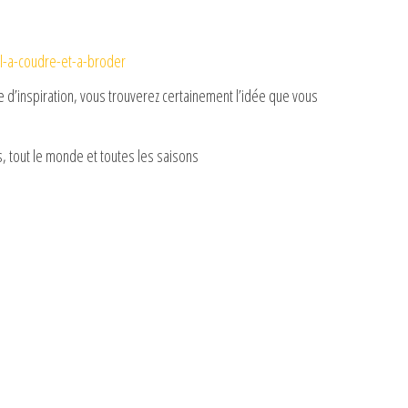
e
o
il-a-coudre-et-a-broder
d’inspiration, vous trouverez certainement l’idée que vous
, tout le monde et toutes les saisons