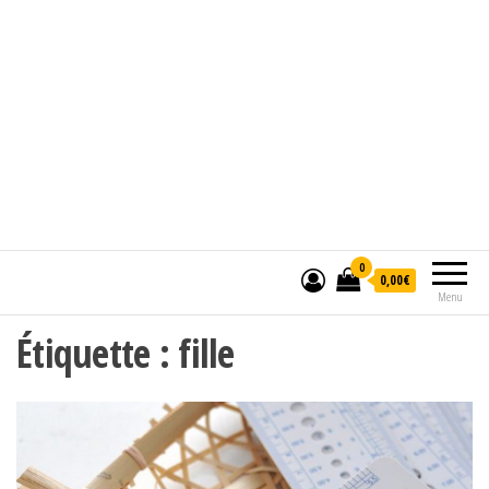
0
0,00€
Menu
Étiquette :
fille