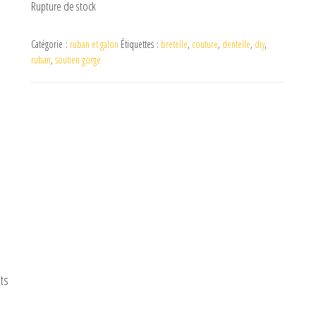
Rupture de stock
Catégorie :
ruban et galon
Étiquettes :
bretelle
,
couture
,
dentelle
,
diy
,
ruban
,
soutien gorge
ts