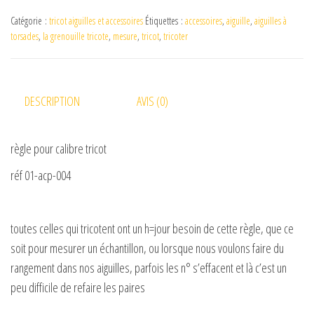
Catégorie :
tricot aiguilles et accessoires
Étiquettes :
accessoires
,
aiguille
,
aiguilles à
torsades
,
la grenouille tricote
,
mesure
,
tricot
,
tricoter
DESCRIPTION
AVIS (0)
règle pour calibre tricot
réf 01-acp-004
toutes celles qui tricotent ont un h=jour besoin de cette règle, que ce
soit pour mesurer un échantillon, ou lorsque nous voulons faire du
rangement dans nos aiguilles, parfois les n° s’effacent et là c’est un
peu difficile de refaire les paires