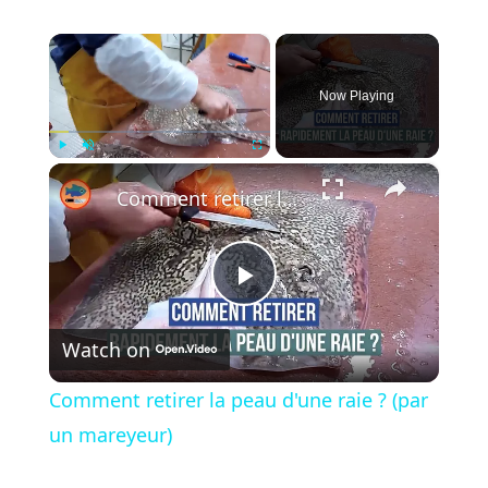
×
Now Playing
×
Play
Unmute
Fullscreen
Comment retirer la peau d'une raie ? (par un mareyeur)
P
Watch on
l
Comment retirer la peau d'une raie ? (par
a
un mareyeur)