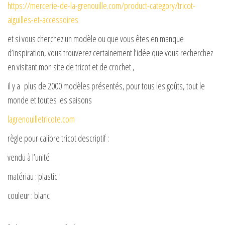
y
https://mercerie-de-la-grenouille.com/product-category/tricot-
aiguilles-et-accessoires
V
et si vous cherchez un modèle ou que vous êtes en manque
d’inspiration, vous trouverez certainement l’idée que vous recherchez
i
en visitant mon site de tricot et de crochet ,
il y a plus de 2000 modèles présentés, pour tous les goûts, tout le
d
monde et toutes les saisons
lagrenouilletricote.com
e
règle pour calibre tricot descriptif :
o
vendu à l’unité
matériau : plastic
couleur : blanc