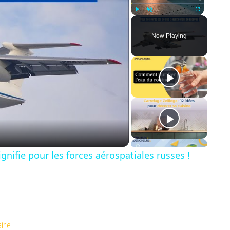
Play
Unmute
Fullscreen
Now Playing
gnifie pour les forces aérospatiales russes !
aine