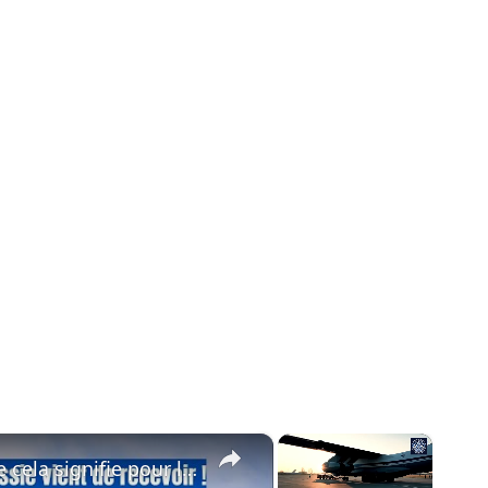
×
×
Sixième Il-76MD-90A livré : Ce que cela signifie pour les forces aérospatiales russes !