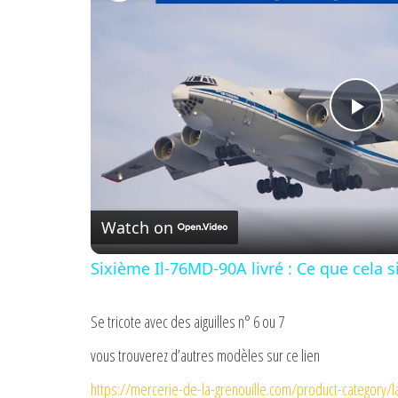
P
l
Watch on
a
Sixième Il-76MD-90A livré : Ce que cela si
y
Se tricote avec des aiguilles n° 6 ou 7
V
vous trouverez d’autres modèles sur ce lien
https://mercerie-de-la-grenouille.com/product-category/l
i