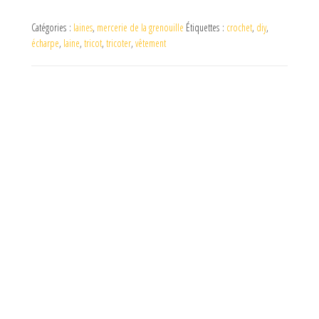
Catégories :
laines
,
mercerie de la grenouille
Étiquettes :
crochet
,
diy
,
écharpe
,
laine
,
tricot
,
tricoter
,
vêtement