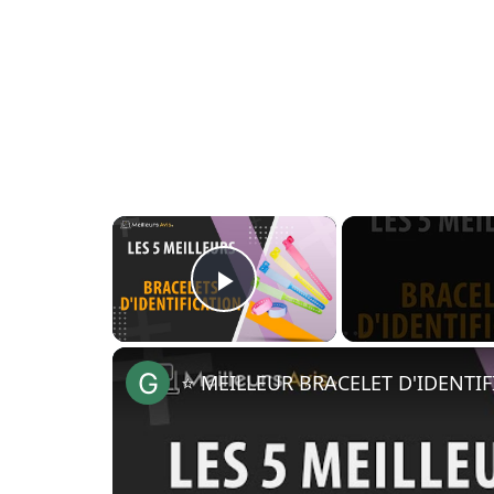
×
Play Video
⭐️ MEILLEUR BRACELET D'IDENTIF