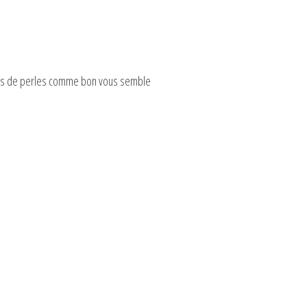
d
e
iers de perles comme bon vous semble
o