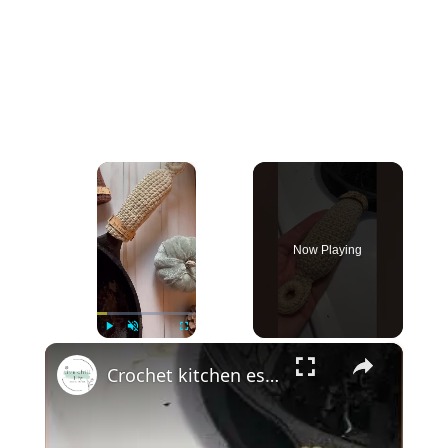
×
Now Playing
×
Play
Unmute
Fullscreen
Crochet kitchen essential patterns 🧑🏼‍🍳