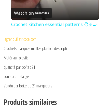
V
Watch on
i
Crochet kitchen essential patterns 🧑🏼‍🍳
d
lagrenouilletricote.com
Crochets marques mailles plastics descriptif :
e
Matériau : plastic
o
quantité par boîte : 21
couleur : mélange
Vendu par boîte de 21 marqueurs
Produits similaires