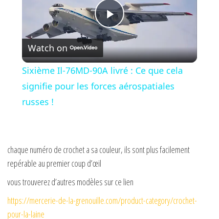
P
Watch on
l
Sixième Il-76MD-90A livré : Ce que cela
a
signifie pour les forces aérospatiales
russes !
y
V
chaque numéro de crochet a sa couleur, ils sont plus facilement
repérable au premier coup d’œil
i
vous trouverez d’autres modèles sur ce lien
https://mercerie-de-la-grenouille.com/product-category/crochet-
d
pour-la-laine