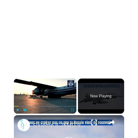
×
Now Playing
×
Play
Unmute
Fullscreen
Sixième Il-76MD-90A livré : Ce que cela signifie pour les forces aérospatiales russes !