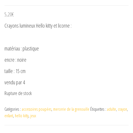
5,20
€
Crayons lumineux Hello kitty et licorne :
matériau : plastique
encre : noire
taille : 15 cm
vendu par 4
Rupture de stock
Catégories :
accessoires poupées
,
mercerie de la grenouille
Étiquettes :
adulte
,
crayon
,
enfant
,
hello kitty
,
jeux