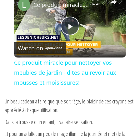
Ce produit miracle pour nettoyer vos meubles de jardin - dites au revoir aux mousses et moisissures!
P
Watch on
l
Ce produit miracle pour nettoyer vos
a
meubles de jardin - dites au revoir aux
mousses et moisissures!
y
Un beau cadeau à faire quelque soit l’âge, le plaisir de ces crayons est
V
apprécié à chaque utilisation.
Dans la trousse d’un enfant, il va faire sensation.
i
Et pour un adulte, un peu de magie illumine la journée et met de la