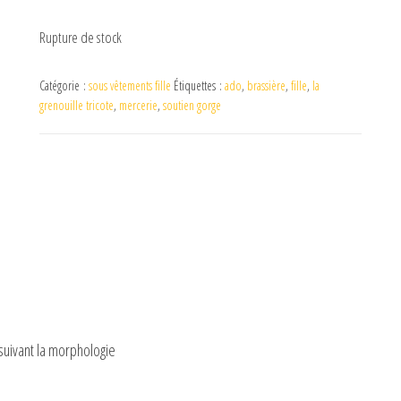
Rupture de stock
Catégorie :
sous vêtements fille
Étiquettes :
ado
,
brassière
,
fille
,
la
grenouille tricote
,
mercerie
,
soutien gorge
 suivant la morphologie