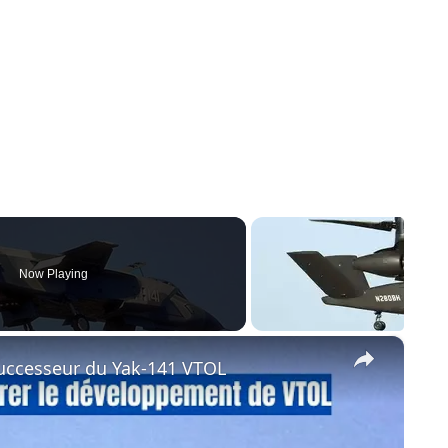
Now Playing
×
 successeur du Yak-141 VTOL