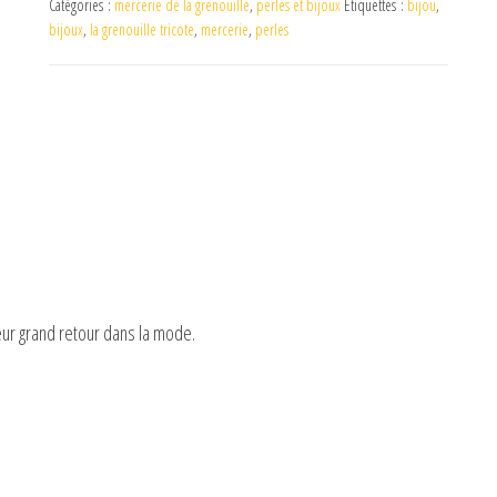
Catégories :
mercerie de la grenouille
,
perles et bijoux
Étiquettes :
bijou
,
bijoux
,
la grenouille tricote
,
mercerie
,
perles
 leur grand retour dans la mode.