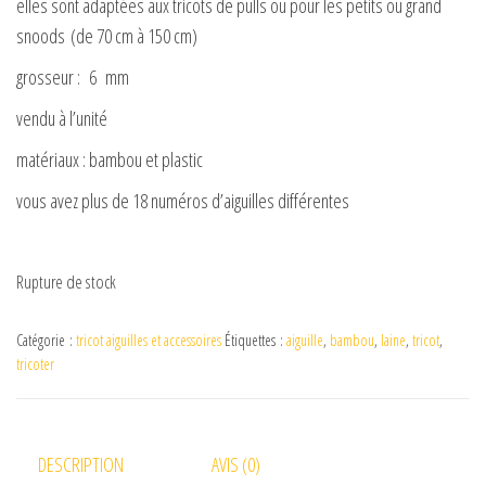
elles sont adaptées aux tricots de pulls ou pour les petits ou grand
snoods (de 70 cm à 150 cm)
grosseur : 6 mm
vendu à l’unité
matériaux : bambou et plastic
vous avez plus de 18 numéros d’aiguilles différentes
Rupture de stock
Catégorie :
tricot aiguilles et accessoires
Étiquettes :
aiguille
,
bambou
,
laine
,
tricot
,
tricoter
DESCRIPTION
AVIS (0)