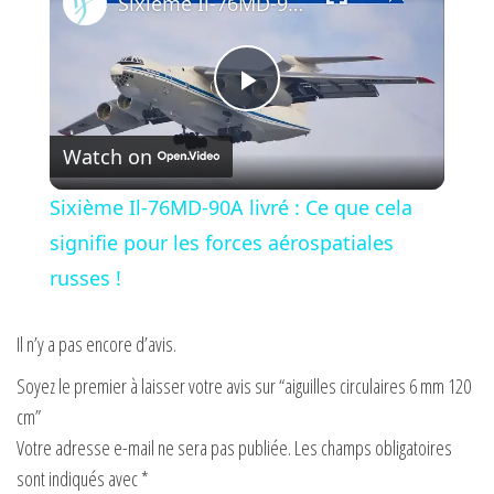
Sixième Il-76MD-90A livré : Ce que cela signifie pour les forces aérospatiales russes !
P
Watch on
l
Sixième Il-76MD-90A livré : Ce que cela
a
signifie pour les forces aérospatiales
russes !
y
Il n’y a pas encore d’avis.
V
Soyez le premier à laisser votre avis sur “aiguilles circulaires 6 mm 120
cm”
i
Votre adresse e-mail ne sera pas publiée.
Les champs obligatoires
sont indiqués avec
*