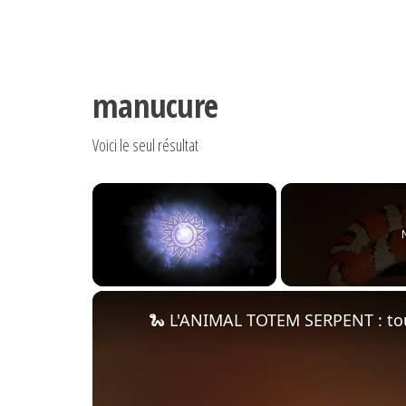
manucure
Voici le seul résultat
×
Unmute
🐍 L'ANIMAL TOTEM SERPENT : tou