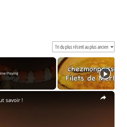
Now Playing
×
t savoir !