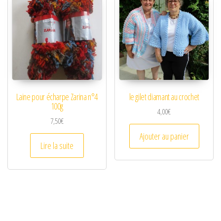
Laine pour écharpe Zarina n°4
le gilet diamant au crochet
100g
4,00
€
7,50
€
Ajouter au panier
Lire la suite