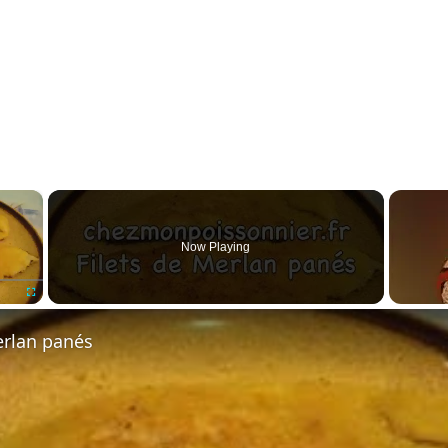
×
Now Playing
Fullscreen
erlan panés