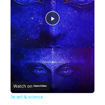
P
l
a
y
V
Watch on
i
3e œil & science