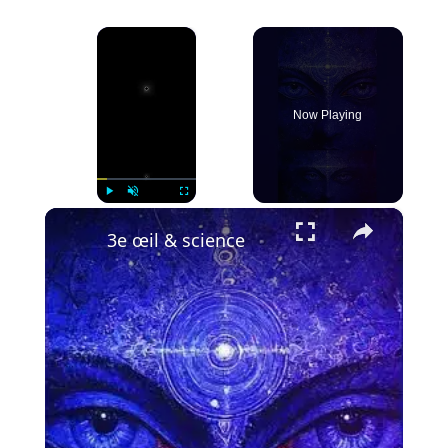
×
Now Playing
×
Play
Unmute
Fullscreen
3e œil & science