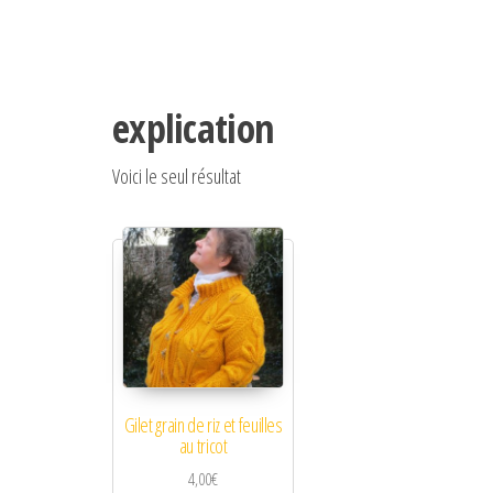
explication
Voici le seul résultat
Gilet grain de riz et feuilles
au tricot
4,00
€