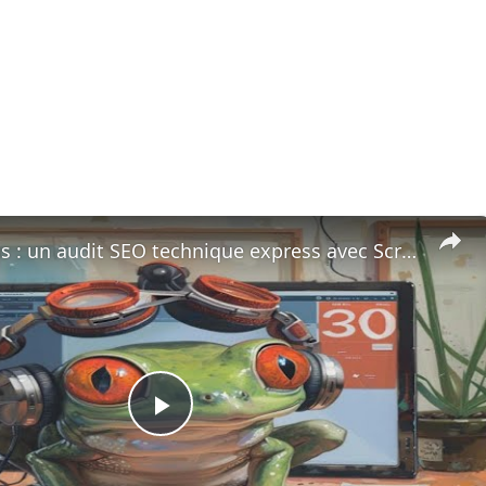
Etude de cas : un audit SEO technique express avec Screaming Frog.
P