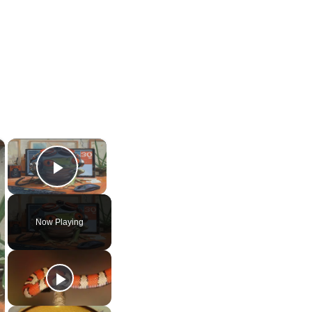
×
×
Play Video
Now Playing