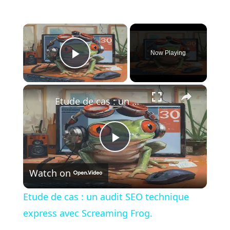
×
Now Playing
Play Video
×
Etude de cas : un audit SEO technique express avec Screaming Frog.
P
Watch on
l
Etude de cas : un audit SEO technique
a
express avec Screaming Frog.