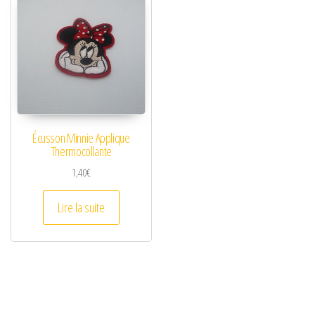
Écusson Minnie Applique
Thermocollante
1,40
€
Lire la suite