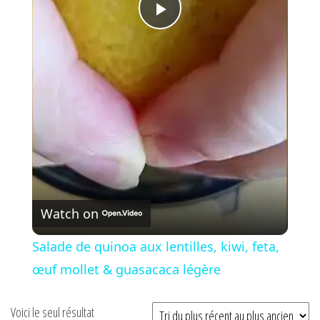
P
l
a
y
V
Watch on
i
Salade de quinoa aux lentilles, kiwi, feta,
œuf mollet & guasacaca légère
d
Voici le seul résultat