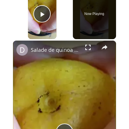
Now Playing
Play Video
×
Salade de quinoa aux lentilles, kiwi, feta, œuf mollet & guasacaca légère