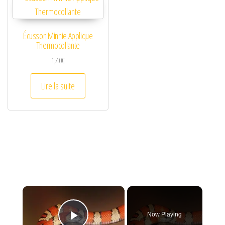
Écusson Minnie Applique
Thermocollante
1,40
€
Lire la suite
×
Now Playing