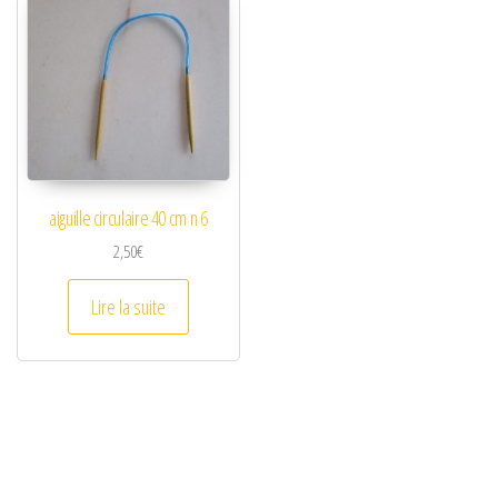
aiguille circulaire 40 cm n 6
2,50
€
Lire la suite