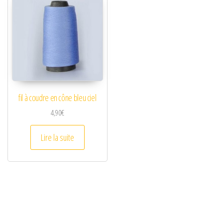
fil à coudre en cône bleu ciel
4,90
€
Lire la suite