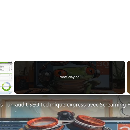
×
Now Playing
Fullscreen
s : un audit SEO technique express avec Screaming F