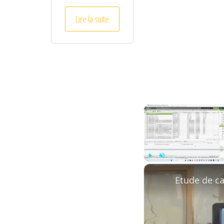
Lire la suite
Play
Unmute
Etude de ca