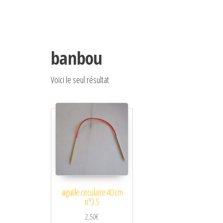
banbou
Voici le seul résultat
aiguille circulaire 40 cm
n°3.5
2,50
€