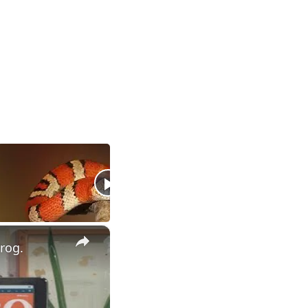
×
rog.