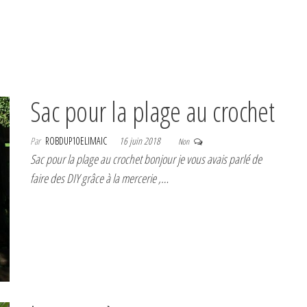
Sac pour la plage au crochet
Par
ROBDUP10ELIMAIC
16 juin 2018
Non
Sac pour la plage au crochet bonjour je vous avais parlé de
faire des DIY grâce à la mercerie ,…